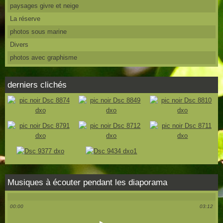
paysages givre et neige
La réserve
photos sous marine
Divers
photos avec graphisme
derniers clichés
Musiques à écouter pendant les diaporama
00:00
03:12