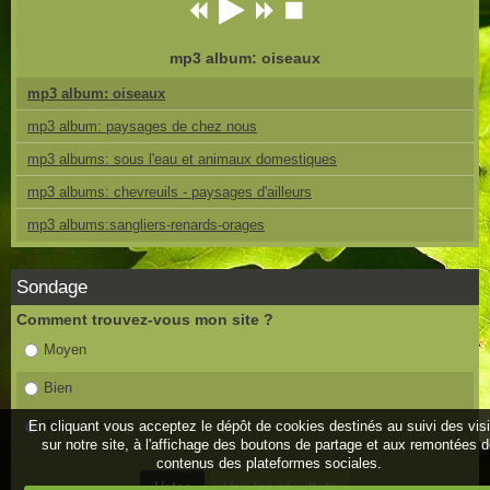
mp3 album: oiseaux
mp3 album: oiseaux
mp3 album: paysages de chez nous
mp3 albums: sous l'eau et animaux domestiques
mp3 albums: chevreuils - paysages d'ailleurs
mp3 albums:sangliers-renards-orages
Sondage
Comment trouvez-vous mon site ?
Moyen
Bien
En cliquant vous acceptez le dépôt de cookies destinés au suivi des vis
Très bien
sur notre site, à l'affichage des boutons de partage et aux remontées 
contenus des plateformes sociales.