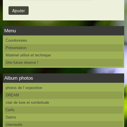
Menu
Coordonnées
Présentation
Matériel utilisé et technique
Une future réserve !
Album photos
photos de l' exposition
DREAM
clair de lune et sombritude
Cerfs
Daims
chevreuils