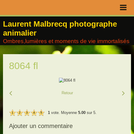
Page d'accueil
Laurent Malbrecq photographe
animalier
Livre d'or
Ombres,lumières et moments de vie immortalisés
Contact
Album
8064 fl
Agenda
Blog
Retour
1
vote. Moyenne
5.00
sur 5.
1
2
3
4
5
Ajouter un commentaire