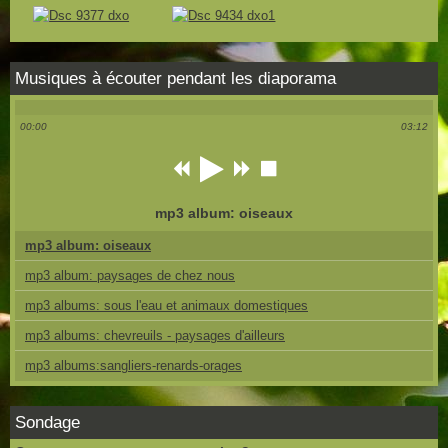
Musiques à écouter pendant les diaporama
00:00
03:12
mp3 album: oiseaux
mp3 album: oiseaux
mp3 album: paysages de chez nous
mp3 albums: sous l'eau et animaux domestiques
mp3 albums: chevreuils - paysages d'ailleurs
mp3 albums:sangliers-renards-orages
Sondage