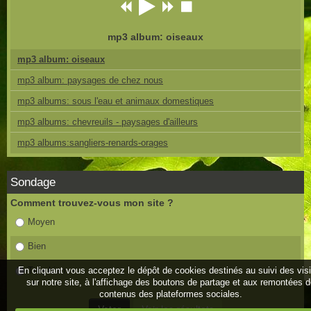
mp3 album: oiseaux
mp3 album: oiseaux
mp3 album: paysages de chez nous
mp3 albums: sous l'eau et animaux domestiques
mp3 albums: chevreuils - paysages d'ailleurs
mp3 albums:sangliers-renards-orages
Sondage
Comment trouvez-vous mon site ?
Moyen
Bien
En cliquant vous acceptez le dépôt de cookies destinés au suivi des vis
Très bien
sur notre site, à l'affichage des boutons de partage et aux remontées 
contenus des plateformes sociales.