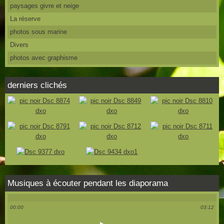
paysages givre et neige
La réserve
photos sous marine
Divers
photos avec graphisme
derniers clichés
Musiques à écouter pendant les diaporama
00:00
03:12