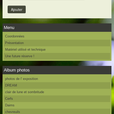
Menu
Coordonnées
Présentation
Matériel utilisé et technique
Une future réserve !
Album photos
photos de l' exposition
DREAM
clair de lune et sombritude
Cerfs
Daims
chevreuils