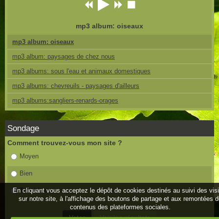
mp3 album: oiseaux
mp3 album: oiseaux
mp3 album: paysages de chez nous
mp3 albums: sous l'eau et animaux domestiques
mp3 albums: chevreuils - paysages d'ailleurs
mp3 albums:sangliers-renards-orages
Sondage
Comment trouvez-vous mon site ?
Moyen
Bien
En cliquant vous acceptez le dépôt de cookies destinés au suivi des vis
Très bien
sur notre site, à l'affichage des boutons de partage et aux remontées 
contenus des plateformes sociales.