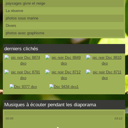
paysages givre et neige
La réserve
photos sous marine
Divers
photos avec graphisme
derniers clichés
Musiques à écouter pendant les diaporama
00:00
03:12