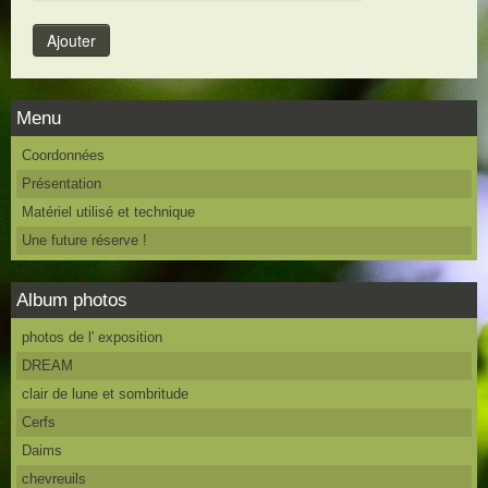
Menu
Coordonnées
Présentation
Matériel utilisé et technique
Une future réserve !
Album photos
photos de l' exposition
DREAM
clair de lune et sombritude
Cerfs
Daims
chevreuils