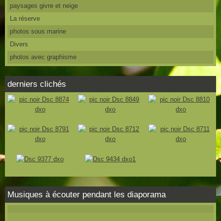
paysages givre et neige
La réserve
photos sous marine
Divers
photos avec graphisme
derniers clichés
Musiques à écouter pendant les diaporama