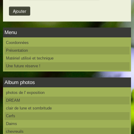
Menu
Coordonnées
Présentation
Matériel utilisé et technique
Une future réserve !
Album photos
photos de l' exposition
DREAM
clair de lune et sombritude
Cerfs
Daims
chevreuils