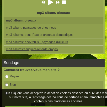
mp3 album: oiseaux
mp3 album: oiseaux
mp3 album: paysages de chez nous
mp3 albums: sous l'eau et animaux domestiques
mp3 albums: chevreuils - paysages d'ailleurs
mp3 albums:sangliers-renards-orages
Sondage
Comment trouvez-vous mon site ?
Moyen
Bien
En cliquant vous acceptez le dépôt de cookies destinés au suivi des vis
Très bien
sur notre site, à l'affichage des boutons de partage et aux remontées 
contenus des plateformes sociales.