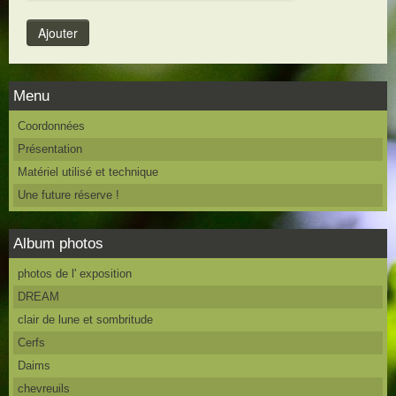
Menu
Coordonnées
Présentation
Matériel utilisé et technique
Une future réserve !
Album photos
photos de l' exposition
DREAM
clair de lune et sombritude
Cerfs
Daims
chevreuils