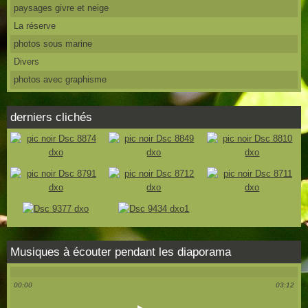
paysages givre et neige
La réserve
photos sous marine
Divers
photos avec graphisme
derniers clichés
Musiques à écouter pendant les diaporama
00:00
03:12