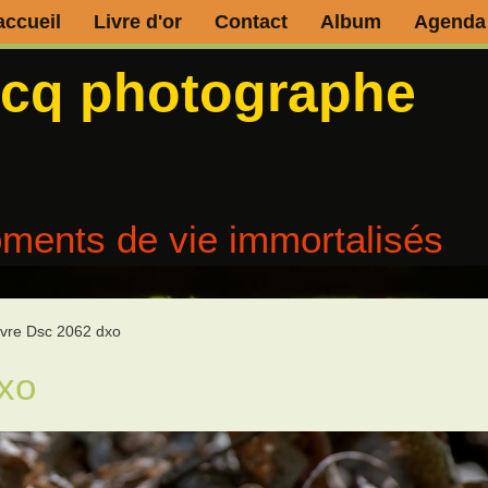
accueil
Livre d'or
Contact
Album
Agenda
ecq photographe
ments de vie immortalisés
vre Dsc 2062 dxo
xo