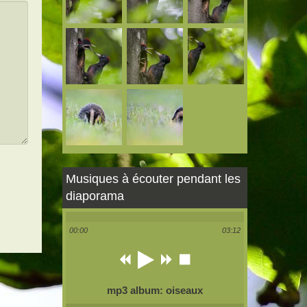
Musiques à écouter pendant les
diaporama
00:00
03:12
mp3 album: oiseaux