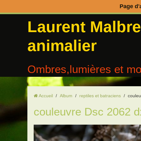
Page d'
Laurent Malbr
animalier
Ombres,lumières et mo
Accueil
/
Album
/
reptiles et batraciens
/
couleu
couleuvre Dsc 2062 d