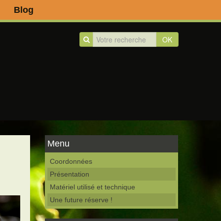
Blog
OK
Menu
Coordonnées
Présentation
Matériel utilisé et technique
Une future réserve !