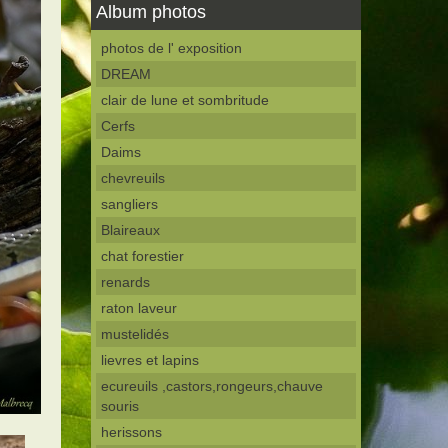
Album photos
photos de l' exposition
DREAM
clair de lune et sombritude
Cerfs
Daims
chevreuils
sangliers
Blaireaux
chat forestier
renards
raton laveur
mustelidés
lievres et lapins
ecureuils ,castors,rongeurs,chauve
souris
herissons