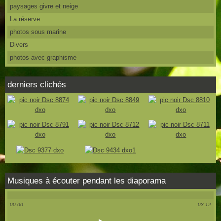
paysages givre et neige
La réserve
photos sous marine
Divers
photos avec graphisme
derniers clichés
Musiques à écouter pendant les diaporama
00:00
03:12