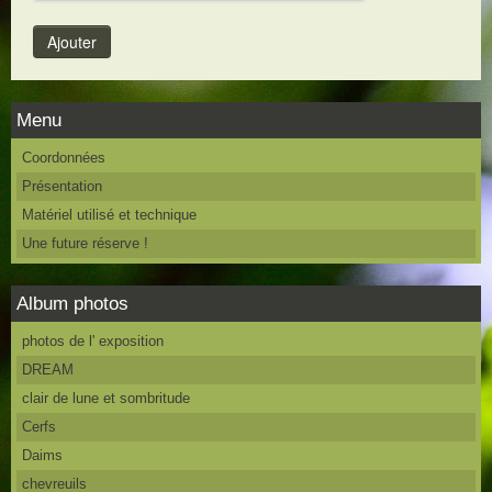
Menu
Coordonnées
Présentation
Matériel utilisé et technique
Une future réserve !
Album photos
photos de l' exposition
DREAM
clair de lune et sombritude
Cerfs
Daims
chevreuils