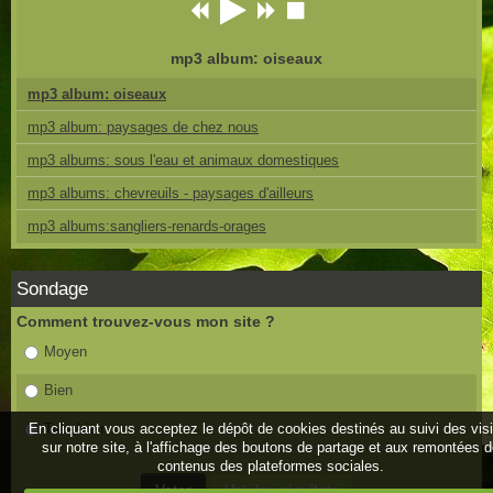
mp3 album: oiseaux
mp3 album: oiseaux
mp3 album: paysages de chez nous
mp3 albums: sous l'eau et animaux domestiques
mp3 albums: chevreuils - paysages d'ailleurs
mp3 albums:sangliers-renards-orages
Sondage
Comment trouvez-vous mon site ?
Moyen
Bien
En cliquant vous acceptez le dépôt de cookies destinés au suivi des vis
Très bien
sur notre site, à l'affichage des boutons de partage et aux remontées 
contenus des plateformes sociales.