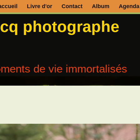
accueil
Livre d'or
Contact
Album
Agenda
ecq photographe
ments de vie immortalisés