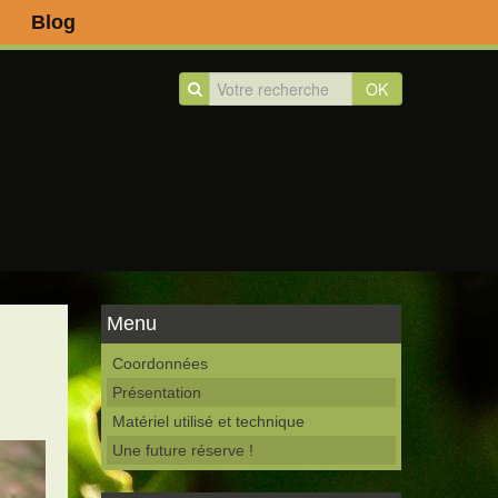
Blog
OK
Menu
Coordonnées
Présentation
Matériel utilisé et technique
Une future réserve !