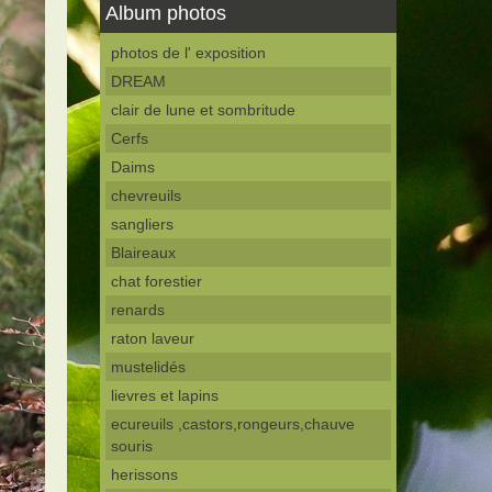
Album photos
photos de l' exposition
DREAM
clair de lune et sombritude
Cerfs
Daims
chevreuils
sangliers
Blaireaux
chat forestier
renards
raton laveur
mustelidés
lievres et lapins
ecureuils ,castors,rongeurs,chauve
souris
herissons