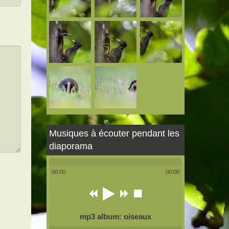
Musiques à écouter pendant les
diaporama
00:00
00:00
mp3 album: oiseaux