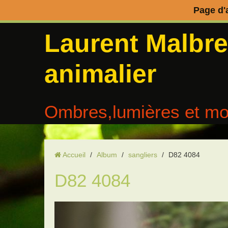
Page d'
Laurent Malbr
animalier
Ombres,lumières et mo
Accueil
/
Album
/
sangliers
/
D82 4084
D82 4084