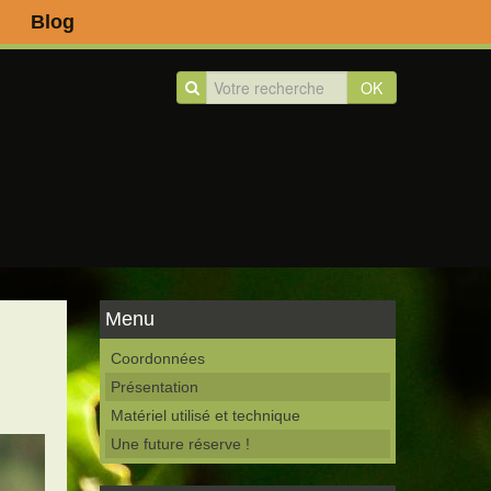
Blog
OK
Menu
Coordonnées
Présentation
Matériel utilisé et technique
Une future réserve !