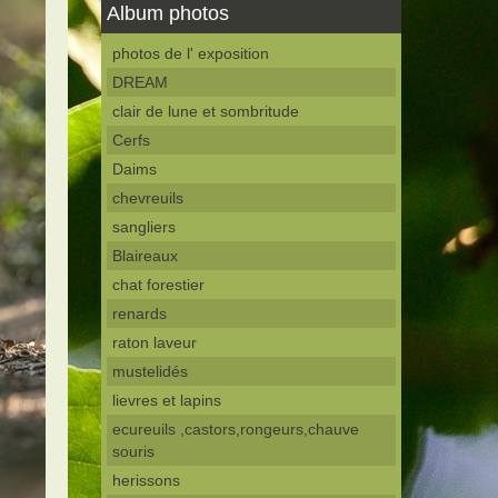
Album photos
photos de l' exposition
DREAM
clair de lune et sombritude
Cerfs
Daims
chevreuils
sangliers
Blaireaux
chat forestier
renards
raton laveur
mustelidés
lievres et lapins
ecureuils ,castors,rongeurs,chauve
souris
herissons