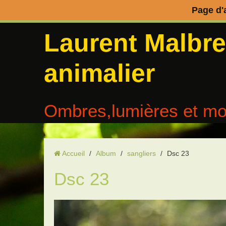
Page d'
Laurent Malbr
animalier
Ombres,lumières et mo
Accueil
/
Album
/
sangliers
/
Dsc 23
Dsc 23