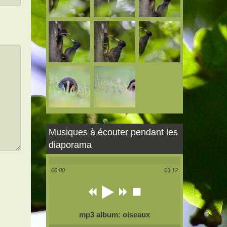
Musiques à écouter pendant les
diaporama
00:00
03:12
mp3 album: oiseaux