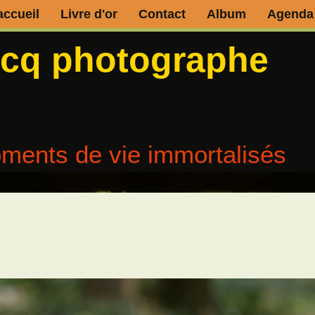
accueil
Livre d'or
Contact
Album
Agenda
ecq photographe
ments de vie immortalisés