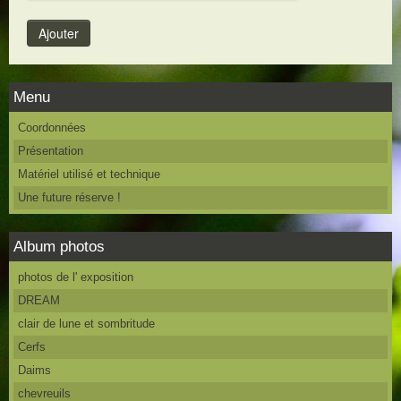
Menu
Coordonnées
Présentation
Matériel utilisé et technique
Une future réserve !
Album photos
photos de l' exposition
DREAM
clair de lune et sombritude
Cerfs
Daims
chevreuils