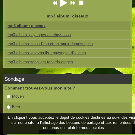
mp3 album: oiseaux
mp3 album: oiseaux
mp3 album: paysages de chez nous
mp3 albums: sous l'eau et animaux domestiques
mp3 albums: chevreuils - paysages d'ailleurs
mp3 albums:sangliers-renards-orages
Sondage
Comment trouvez-vous mon site ?
Moyen
Bien
En cliquant vous acceptez le dépôt de cookies destinés au suivi des vis
Très bien
sur notre site, à l'affichage des boutons de partage et aux remontées 
contenus des plateformes sociales.