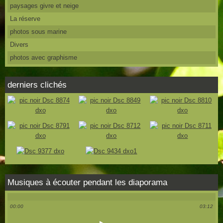
paysages givre et neige
La réserve
photos sous marine
Divers
photos avec graphisme
derniers clichés
Musiques à écouter pendant les diaporama
00:00
03:12