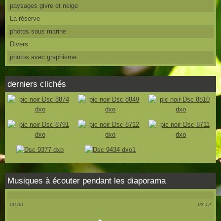
paysages givre et neige
La réserve
photos sous marine
Divers
photos avec graphisme
derniers clichés
Musiques à écouter pendant les diaporama
00:00
03:12