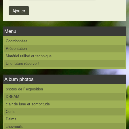
Menu
Coordonnées
Présentation
Matériel utilisé et technique
Une future réserve !
Album photos
photos de l' exposition
DREAM
clair de lune et sombritude
Cerfs
Daims
chevreuils