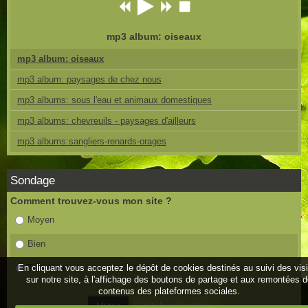
mp3 album: oiseaux
mp3 album: oiseaux
mp3 album: paysages de chez nous
mp3 albums: sous l'eau et animaux domestiques
mp3 albums: chevreuils - paysages d'ailleurs
mp3 albums:sangliers-renards-orages
Sondage
Comment trouvez-vous mon site ?
Moyen
Bien
En cliquant vous acceptez le dépôt de cookies destinés au suivi des vis
Très bien
sur notre site, à l'affichage des boutons de partage et aux remontées 
contenus des plateformes sociales.