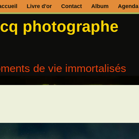
accueil
Livre d'or
Contact
Album
Agenda
ecq photographe
ments de vie immortalisés