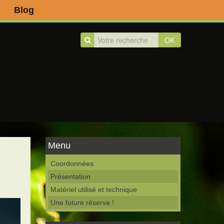
Blog
OK
Menu
Coordonnées
Présentation
Matériel utilisé et technique
Une future réserve !