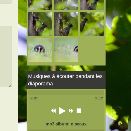
Musiques à écouter pendant les
diaporama
00:00
03:12
mp3 album: oiseaux