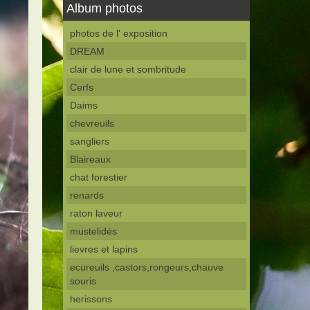
Album photos
photos de l' exposition
DREAM
clair de lune et sombritude
Cerfs
Daims
chevreuils
sangliers
Blaireaux
chat forestier
renards
raton laveur
mustelidés
lievres et lapins
ecureuils ,castors,rongeurs,chauve
souris
herissons