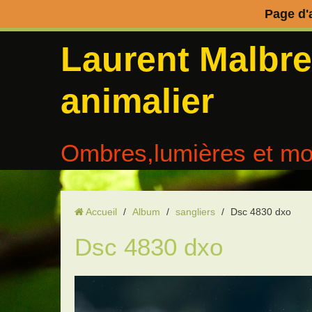
Page d'
Laurent Malbr
animalier
Ombres,lumières et mo
Accueil
/
Album
/
sangliers
/
Dsc 4830 dxo
Dsc 4830 dxo