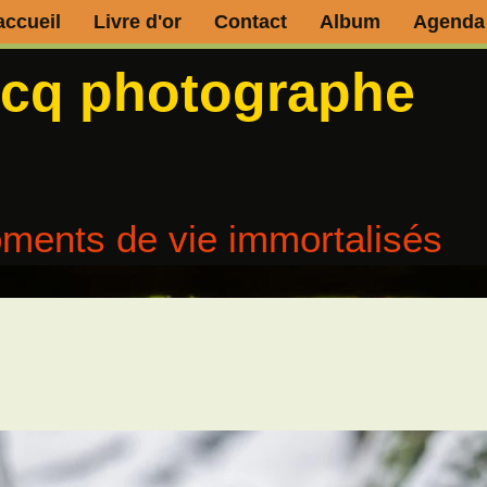
accueil
Livre d'or
Contact
Album
Agenda
ecq photographe
ments de vie immortalisés