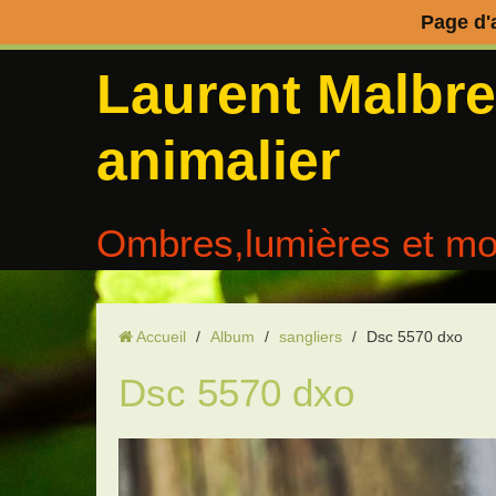
Page d'
Laurent Malbr
animalier
Ombres,lumières et mo
Accueil
/
Album
/
sangliers
/
Dsc 5570 dxo
Dsc 5570 dxo