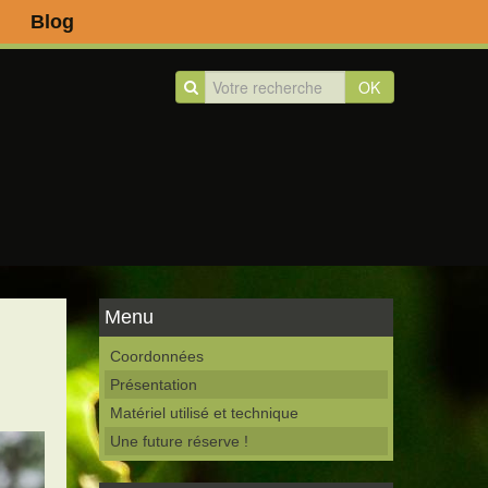
Blog
OK
Menu
Coordonnées
Présentation
Matériel utilisé et technique
Une future réserve !