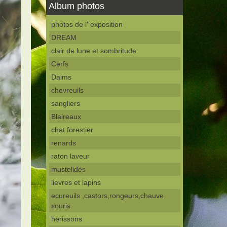
Album photos
photos de l' exposition
DREAM
clair de lune et sombritude
Cerfs
Daims
chevreuils
sangliers
Blaireaux
chat forestier
renards
raton laveur
mustelidés
lievres et lapins
ecureuils ,castors,rongeurs,chauve
souris
herissons