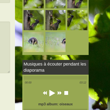
Musiques à écouter pendant les
diaporama
00:00
03:12
mp3 album: oiseaux