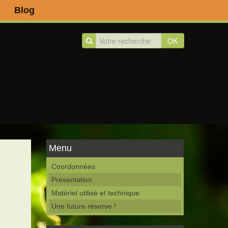
Blog
OK
Menu
Coordonnées
Présentation
Matériel utilisé et technique
Une future réserve !