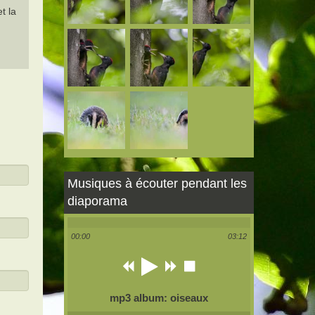
t la
Musiques à écouter pendant les
diaporama
00:00
03:12
mp3 album: oiseaux