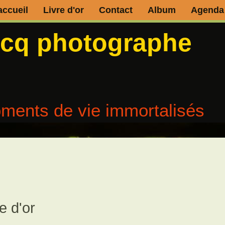
accueil
Livre d'or
Contact
Album
Agenda
ecq photographe
ments de vie immortalisés
e d'or