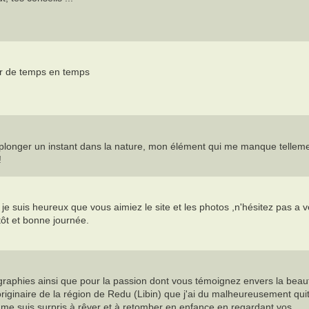
oir de temps en temps
e replonger un instant dans la nature, mon élément qui me manque telleme
!
 suis heureux que vous aimiez le site et les photos ,n'hésitez pas a v
tôt et bonne journée.
tographies ainsi que pour la passion dont vous témoignez envers la beau
ginaire de la région de Redu (Libin) que j'ai du malheureusement quit
je me suis surpris à rêver et à retomber en enfance en regardant vos