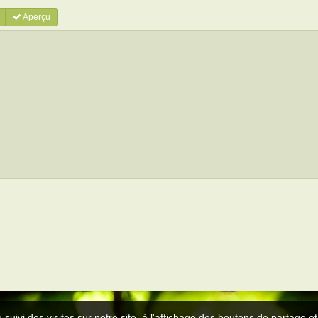
Aperçu
 suivi des visites sur notre site, à l'affichage des boutons de partage