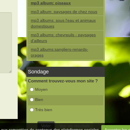
mp3 album: oiseaux
mp3 album: paysages de chez nous
mp3 albums: sous l'eau et animaux
domestiques
mp3 albums: chevreuils - paysages
d'ailleurs
mp3 albums:sangliers-renards-
orages
Sondage
Comment trouvez-vous mon site ?
Moyen
Bien
Très bien
 et aux remontées de contenus des plateformes sociales.
Accepter les 