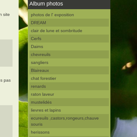
Album photos
n site
photos de l' exposition
DREAM
clair de lune et sombritude
Cerfs
Daims
chevreuils
sangliers
Blaireaux
chat forestier
es pas
renards
raton laveur
mustelidés
lievres et lapins
ecureuils ,castors,rongeurs,chauve
souris
herissons