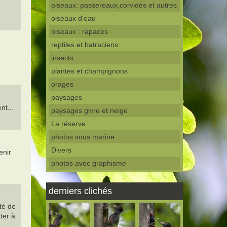
oiseaux: passereaux,corvidés et autres
oiseaux d'eau
oiseaux : rapaces
reptiles et batraciens
insects
plantes et champignons
orages
paysages
nt...
paysages givre et neige
La réserve
photos sous marine
Divers
enir
photos avec graphisme
derniers clichés
té de
ter à