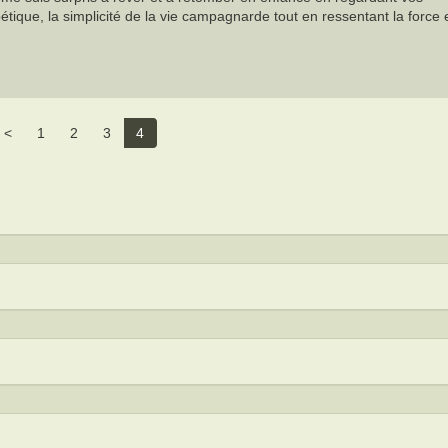
étique, la simplicité de la vie campagnarde tout en ressentant la force e
<
1
2
3
4