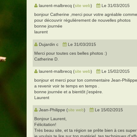
laurent-malbrecq (
site web
)
Le 31/03/2015
bonjour Catherine ,merci pour votre agréable commenta
pour découvrir régulièrement de nouvelles photos
bonne journée
laurent
Dujardin c
Le 31/03/2015
Merci pour toutes ces belles photos :)
Catherine D.
laurent-malbrecq (
site web
)
Le 15/02/2015
bonjour et merci pour ton commentaire Jean-Philippe, 
a revenir voir te temps en temps .
bonne journée et a bientôt j'espère.
Laurent
Jean-Philippe (
site web
)
Le 15/02/2015
Bonjour Laurent,
Félicitation!
Très beau site, et ta région se prête bien à ces supe
je voulais te lire sur ton matériel, tes techniques d'affu