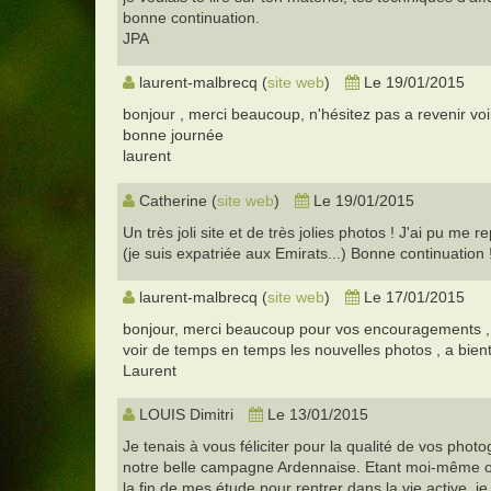
bonne continuation.
JPA
laurent-malbrecq (
site web
)
Le 19/01/2015
bonjour , merci beaucoup, n'hésitez pas a revenir v
bonne journée
laurent
Catherine (
site web
)
Le 19/01/2015
Un très joli site et de très jolies photos ! J'ai pu m
(je suis expatriée aux Emirats...) Bonne continuation 
laurent-malbrecq (
site web
)
Le 17/01/2015
bonjour, merci beaucoup pour vos encouragements , je
voir de temps en temps les nouvelles photos , a bien
Laurent
LOUIS Dimitri
Le 13/01/2015
Je tenais à vous féliciter pour la qualité de vos pho
notre belle campagne Ardennaise. Etant moi-même ori
la fin de mes étude pour rentrer dans la vie active, 