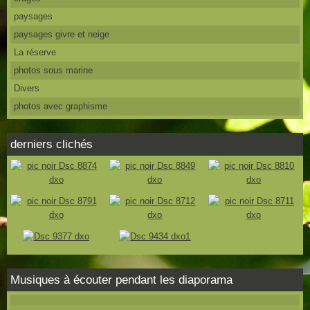
paysages
paysages givre et neige
La réserve
photos sous marine
Divers
photos avec graphisme
derniers clichés
Musiques à écouter pendant les diaporama