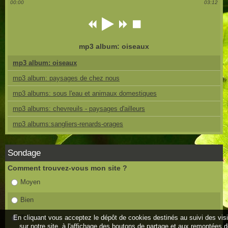
00:00
03:12
mp3 album: oiseaux
mp3 album: oiseaux
mp3 album: paysages de chez nous
mp3 albums: sous l'eau et animaux domestiques
mp3 albums: chevreuils - paysages d'ailleurs
mp3 albums:sangliers-renards-orages
Sondage
Comment trouvez-vous mon site ?
Moyen
Bien
En cliquant vous acceptez le dépôt de cookies destinés au suivi des vis
Très bien
sur notre site, à l'affichage des boutons de partage et aux remontées 