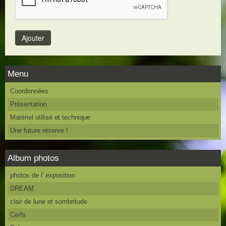
Menu
Coordonnées
Présentation
Matériel utilisé et technique
Une future réserve !
Album photos
photos de l' exposition
DREAM
clair de lune et sombritude
Cerfs