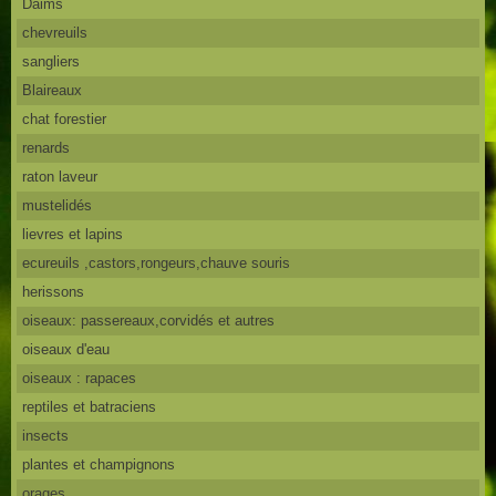
Daims
chevreuils
sangliers
Blaireaux
chat forestier
renards
raton laveur
mustelidés
lievres et lapins
ecureuils ,castors,rongeurs,chauve souris
herissons
oiseaux: passereaux,corvidés et autres
oiseaux d'eau
oiseaux : rapaces
reptiles et batraciens
insects
plantes et champignons
orages