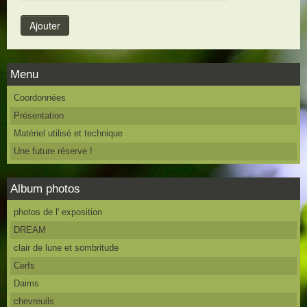
Menu
Coordonnées
Présentation
Matériel utilisé et technique
Une future réserve !
Album photos
photos de l' exposition
DREAM
clair de lune et sombritude
Cerfs
Daims
chevreuils