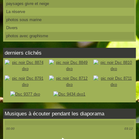
paysages givre et neige
La réserve
photos sous marine
Divers
photos avec graphisme
derniers clichés
Musiques à écouter pendant les diaporama
00:00
03:12