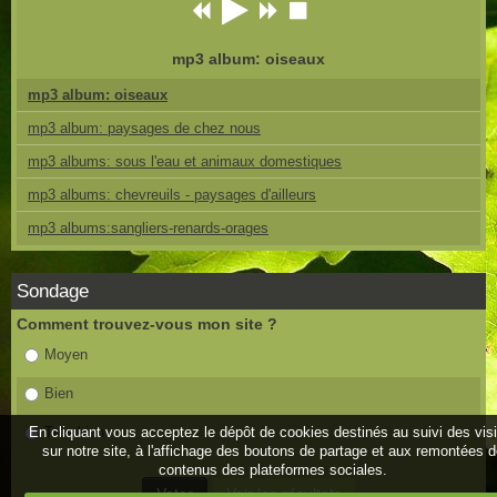
mp3 album: oiseaux
mp3 album: oiseaux
mp3 album: paysages de chez nous
mp3 albums: sous l'eau et animaux domestiques
mp3 albums: chevreuils - paysages d'ailleurs
mp3 albums:sangliers-renards-orages
Sondage
Comment trouvez-vous mon site ?
Moyen
Bien
En cliquant vous acceptez le dépôt de cookies destinés au suivi des vis
Très bien
sur notre site, à l'affichage des boutons de partage et aux remontées 
contenus des plateformes sociales.