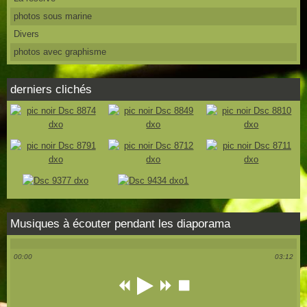
photos sous marine
Divers
photos avec graphisme
derniers clichés
Musiques à écouter pendant les diaporama
00:00
03:12