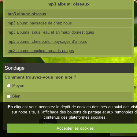
mp3 album: oiseaux
mp3 album: oiseaux
mp3 album: paysages de chez nous
mp3 albums: sous l'eau et animaux domestiques
mp3 albums: chevreuils - paysages d'ailleurs
mp3 albums:sangliers-renards-orages
Sondage
Comment trouvez-vous mon site ?
Moyen
Bien
En cliquant vous acceptez le dépôt de cookies destinés au suivi des vis
Très bien
sur notre site, à l'affichage des boutons de partage et aux remontées 
contenus des plateformes sociales.
Accepter les cookies