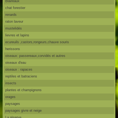
Blaireaux
chat forestier
renards
raton laveur
mustelidés
lievres et lapins
ecureuils ,castors,rongeurs,chauve souris
herissons
oiseaux: passereaux,corvidés et autres
oiseaux d'eau
oiseaux : rapaces
reptiles et batraciens
insects
plantes et champignons
orages
paysages
paysages givre et neige
La réserve