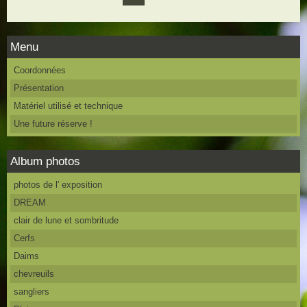
Menu
Coordonnées
Présentation
Matériel utilisé et technique
Une future réserve !
Album photos
photos de l' exposition
DREAM
clair de lune et sombritude
Cerfs
Daims
chevreuils
sangliers