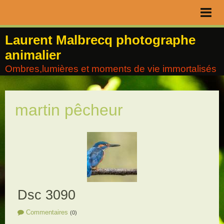
Page d'accueil
Laurent Malbrecq photographe
animalier
Livre d'or
Ombres,lumières et moments de vie immortalisés
Contact
Album
martin pêcheur
Agenda
Blog
Dsc 3090
Commentaires
(0)