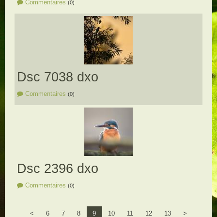
Commentaires
(0)
Dsc 7038 dxo
Commentaires
(0)
Dsc 2396 dxo
Commentaires
(0)
<
6
7
8
9
10
11
12
13
>