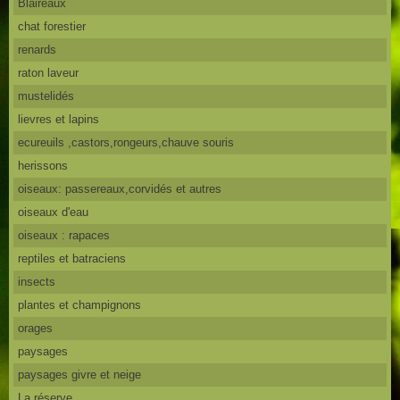
Blaireaux
chat forestier
renards
raton laveur
mustelidés
lievres et lapins
ecureuils ,castors,rongeurs,chauve souris
herissons
oiseaux: passereaux,corvidés et autres
oiseaux d'eau
oiseaux : rapaces
reptiles et batraciens
insects
plantes et champignons
orages
paysages
paysages givre et neige
La réserve