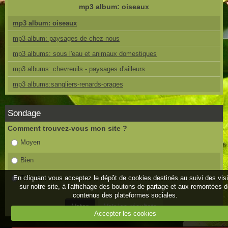
mp3 album: oiseaux
mp3 album: oiseaux
mp3 album: paysages de chez nous
mp3 albums: sous l'eau et animaux domestiques
mp3 albums: chevreuils - paysages d'ailleurs
mp3 albums:sangliers-renards-orages
Sondage
Comment trouvez-vous mon site ?
Moyen
Bien
En cliquant vous acceptez le dépôt de cookies destinés au suivi des vis
Très bien
sur notre site, à l'affichage des boutons de partage et aux remontées 
contenus des plateformes sociales.
Accepter les cookies