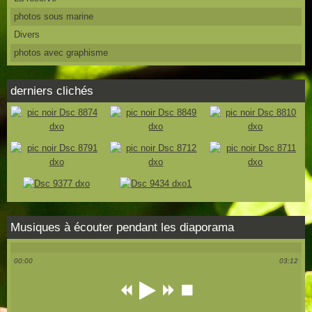
photos sous marine
Divers
photos avec graphisme
derniers clichés
Musiques à écouter pendant les diaporama
00:00
03:12