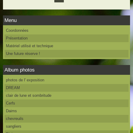
Menu
Coordonnées
Présentation
Matériel utilisé et technique
Une future réserve !
Album photos
photos de l' exposition
DREAM
clair de lune et sombritude
Cerfs
Daims
chevreuils
sangliers