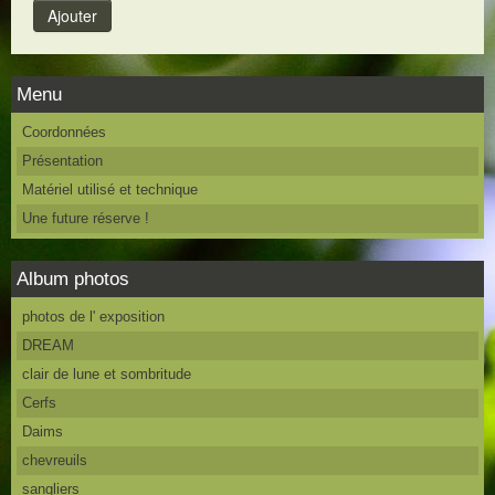
Menu
Coordonnées
Présentation
Matériel utilisé et technique
Une future réserve !
Album photos
photos de l' exposition
DREAM
clair de lune et sombritude
Cerfs
Daims
chevreuils
sangliers