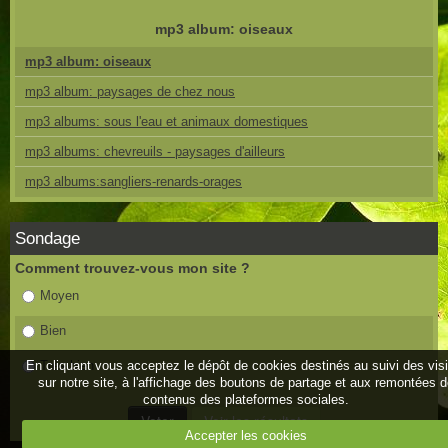
mp3 album: oiseaux
mp3 album: oiseaux
mp3 album: paysages de chez nous
mp3 albums: sous l'eau et animaux domestiques
mp3 albums: chevreuils - paysages d'ailleurs
mp3 albums:sangliers-renards-orages
Sondage
Comment trouvez-vous mon site ?
Moyen
Bien
En cliquant vous acceptez le dépôt de cookies destinés au suivi des vis
Très bien
sur notre site, à l'affichage des boutons de partage et aux remontées 
contenus des plateformes sociales.
Accepter les cookies