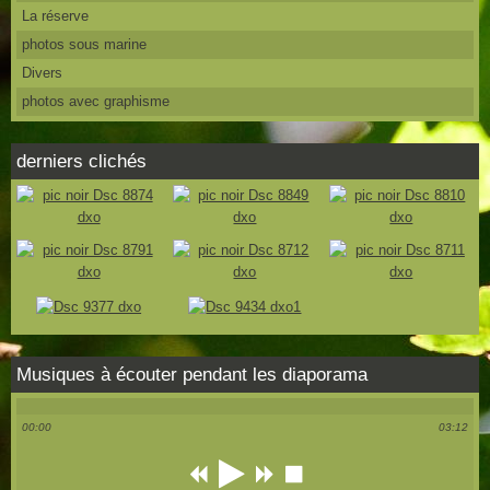
La réserve
photos sous marine
Divers
photos avec graphisme
derniers clichés
Musiques à écouter pendant les diaporama
00:00
03:12