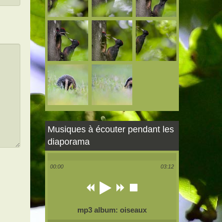
Musiques à écouter pendant les
diaporama
00:00
03:12
mp3 album: oiseaux