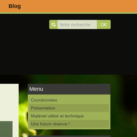
Blog
OK
Menu
Coordonnées
Présentation
Matériel utilisé et technique
Une future réserve !