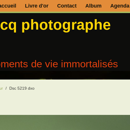
accueil
Livre d'or
Contact
Album
Agenda
ecq photographe
ments de vie immortalisés
ur
/
Dsc 5219 dxo