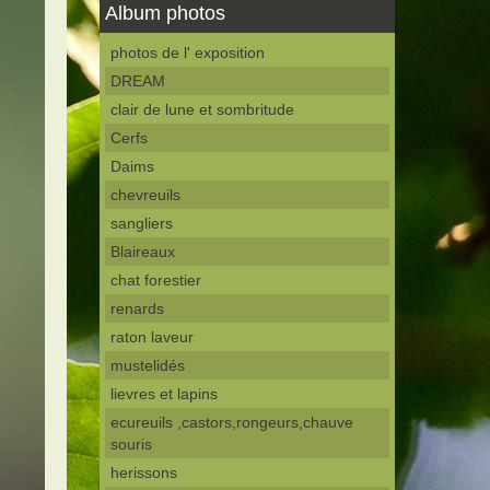
Album photos
photos de l' exposition
DREAM
clair de lune et sombritude
Cerfs
Daims
chevreuils
sangliers
Blaireaux
chat forestier
renards
raton laveur
mustelidés
lievres et lapins
ecureuils ,castors,rongeurs,chauve
souris
herissons