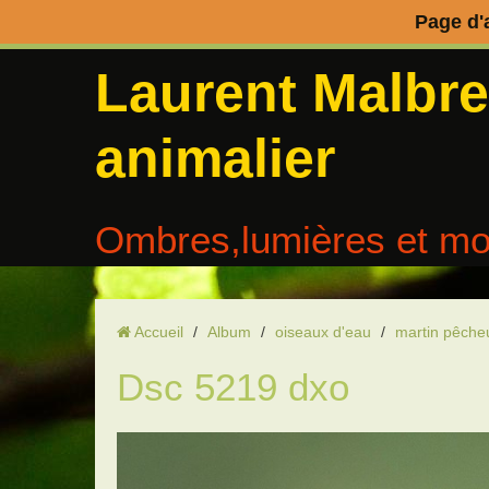
Page d'
Laurent Malbr
animalier
Ombres,lumières et mo
Accueil
/
Album
/
oiseaux d'eau
/
martin pêche
Dsc 5219 dxo