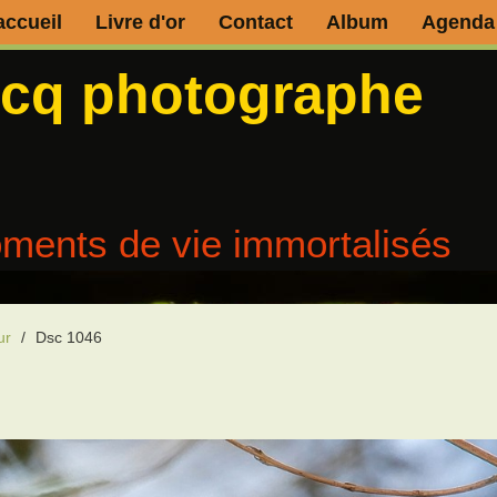
accueil
Livre d'or
Contact
Album
Agenda
ecq photographe
ments de vie immortalisés
ur
/
Dsc 1046