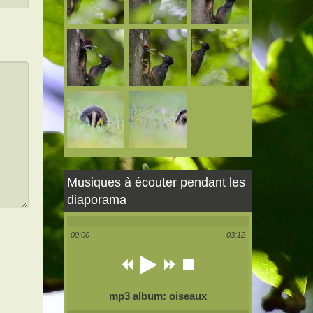
Musiques à écouter pendant les
diaporama
00:00
03:12
mp3 album: oiseaux