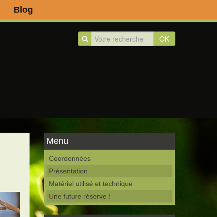
Blog
OK
Menu
Coordonnées
Présentation
Matériel utilisé et technique
Une future réserve !