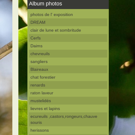
Album photos
photos de l' exposition
DREAM
clair de lune et sombritude
Cerfs
Daims
chevreuils
sangliers
Blaireaux
chat forestier
renards
raton laveur
mustelidés
lievres et lapins
ecureuils ,castors,rongeurs,chauve
souris
herissons