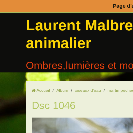
Page d'
Laurent Malbr
animalier
Ombres,lumières et mo
Accueil
/
Album
/
oiseaux d'eau
/
martin pêche
Dsc 1046