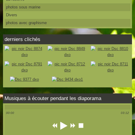
photos sous marine
Divers
photos avec graphisme
derniers clichés
Musiques à écouter pendant les diaporama
00:00
03:12