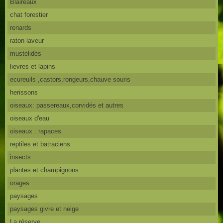
Blaireaux
chat forestier
renards
raton laveur
mustelidés
lievres et lapins
ecureuils ,castors,rongeurs,chauve souris
herissons
oiseaux: passereaux,corvidés et autres
oiseaux d'eau
oiseaux : rapaces
reptiles et batraciens
insects
plantes et champignons
orages
paysages
paysages givre et neige
La réserve