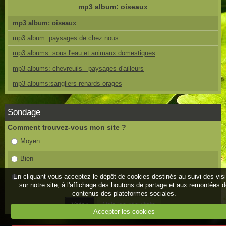
mp3 album: oiseaux
mp3 album: oiseaux
mp3 album: paysages de chez nous
mp3 albums: sous l'eau et animaux domestiques
mp3 albums: chevreuils - paysages d'ailleurs
mp3 albums:sangliers-renards-orages
Sondage
Comment trouvez-vous mon site ?
Moyen
Bien
En cliquant vous acceptez le dépôt de cookies destinés au suivi des vis
Très bien
sur notre site, à l'affichage des boutons de partage et aux remontées 
contenus des plateformes sociales.
Accepter les cookies