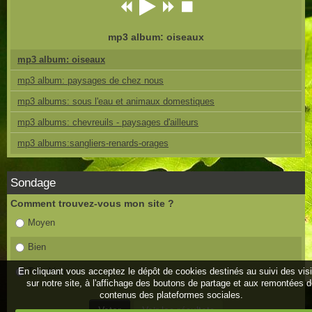
mp3 album: oiseaux
mp3 album: oiseaux
mp3 album: paysages de chez nous
mp3 albums: sous l'eau et animaux domestiques
mp3 albums: chevreuils - paysages d'ailleurs
mp3 albums:sangliers-renards-orages
Sondage
Comment trouvez-vous mon site ?
Moyen
Bien
En cliquant vous acceptez le dépôt de cookies destinés au suivi des vis
Très bien
sur notre site, à l'affichage des boutons de partage et aux remontées 
contenus des plateformes sociales.