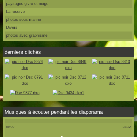
paysages givre et neige
La réserve
photos sous marine
Divers
photos avec graphisme
derniers clichés
Musiques à écouter pendant les diaporama
00:00
03:12