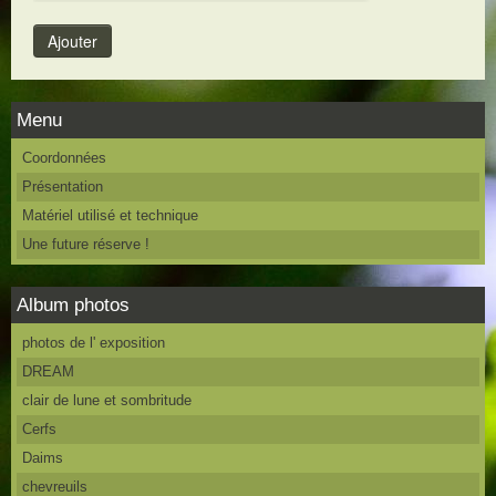
Menu
Coordonnées
Présentation
Matériel utilisé et technique
Une future réserve !
Album photos
photos de l' exposition
DREAM
clair de lune et sombritude
Cerfs
Daims
chevreuils