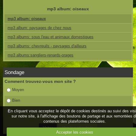
mp3 album: oiseaux
mp3 album: oiseaux
mp3 album: paysages de chez nous
mp3 albums: sous l'eau et animaux domestiques
mp3 albums: chevreuils - paysages d'ailleurs
mp3 albums:sangliers-renards-orages
Sondage
Comment trouvez-vous mon site ?
Moyen
Bien
En cliquant vous acceptez le dépôt de cookies destinés au suivi des vis
Très bien
sur notre site, à l'affichage des boutons de partage et aux remontées 
contenus des plateformes sociales.
Accepter les cookies