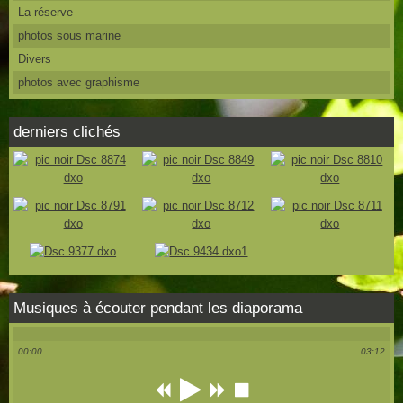
La réserve
photos sous marine
Divers
photos avec graphisme
derniers clichés
Musiques à écouter pendant les diaporama
00:00
03:12