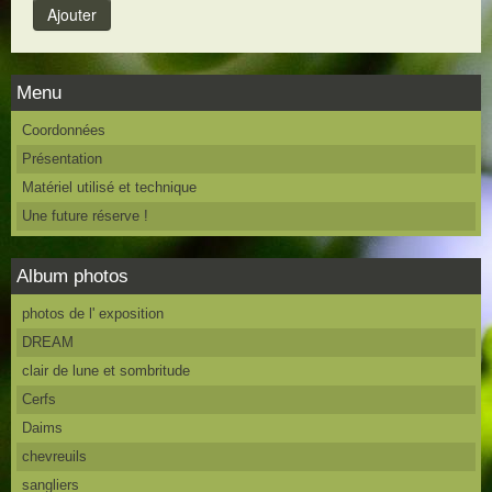
Menu
Coordonnées
Présentation
Matériel utilisé et technique
Une future réserve !
Album photos
photos de l' exposition
DREAM
clair de lune et sombritude
Cerfs
Daims
chevreuils
sangliers