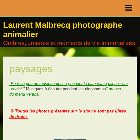
Page d'accueil
Laurent Malbrecq photographe
animalier
Livre d'or
Ombres,lumières et moments de vie immortalisés
Contact
Album
paysages
Agenda
Blog
Pour un peu de musique douce pendant le diaporama,cliquez sur
l'onglet "
Musiques à écouter pendant les diaporamas
"
au bas
du menu vertical
©
Toutes les photos présentes sur le site ne sont pas libres
de droits.