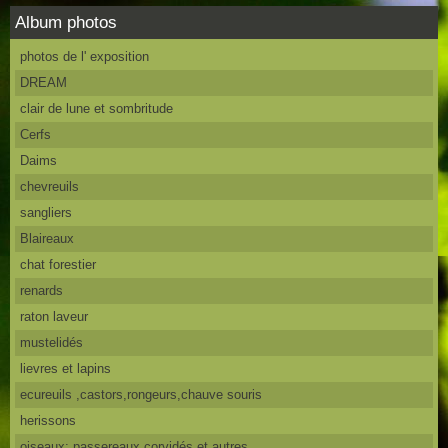
Album photos
photos de l' exposition
DREAM
clair de lune et sombritude
Cerfs
Daims
chevreuils
sangliers
Blaireaux
chat forestier
renards
raton laveur
mustelidés
lievres et lapins
ecureuils ,castors,rongeurs,chauve souris
herissons
oiseaux: passereaux,corvidés et autres