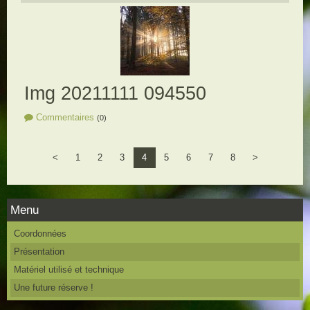
Img 20211111 094550
Commentaires
(0)
<
1
2
3
4
5
6
7
8
>
Menu
Coordonnées
Présentation
Matériel utilisé et technique
Une future réserve !